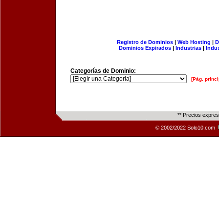
Registro de Dominios
|
Web Hosting
|
D
Dominios Expirados
|
Industrias
|
Indu
Categorías de Dominio:
[Pág. princi
** Precios expre
© 2002/2022 Solo10.com