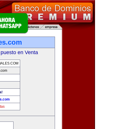
es.com
 puesto en Venta
IALES.COM
s.com
a!
es.com
tas