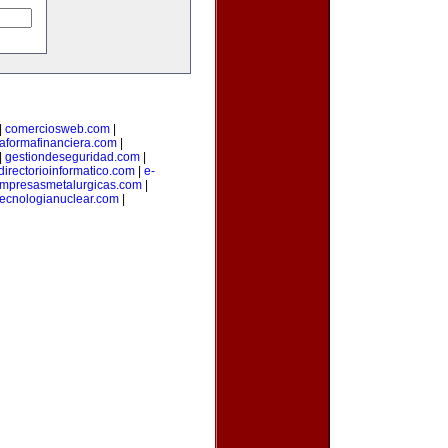
|
comerciosweb.com
|
taformafinanciera.com
|
|
gestiondeseguridad.com
|
directorioinformatico.com
|
e-
mpresasmetalurgicas.com
|
tecnologianuclear.com
|