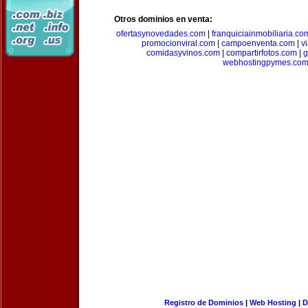
Otros dominios en venta:
ofertasynovedades.com
|
franquiciainmobiliaria.co
promocionviral.com
|
campoenventa.com
|
v
comidasyvinos.com
|
compartirfotos.com
|
g
webhostingpymes.co
Registro de Dominios
|
Web Hosting
|
D