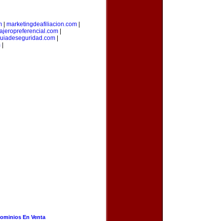
m
|
marketingdeafiliacion.com
|
iajeropreferencial.com
|
uiadeseguridad.com
|
m
|
ominios En Venta