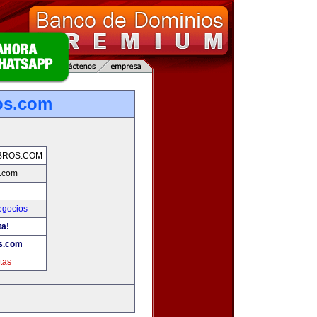
os.com
BROS.COM
s.com
gocios
ta!
os.com
tas