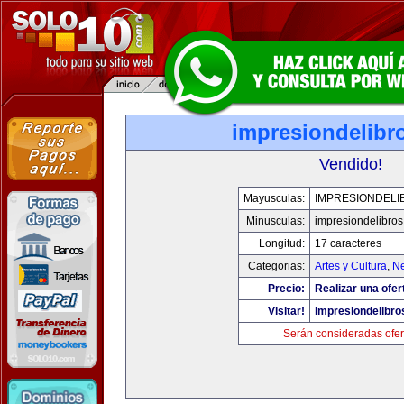
impresiondelibr
Vendido!
Mayusculas:
IMPRESIONDELI
Minusculas:
impresiondelibro
Longitud:
17 caracteres
Categorias:
Artes y Cultura
,
Ne
Precio:
Realizar una ofer
Visitar!
impresiondelibr
Serán consideradas ofer