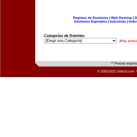
Registro de Dominios
|
Web Hosting
|
D
Dominios Expirados
|
Industrias
|
Indu
Categorías de Dominio:
[Pág. princi
** Precios expre
© 2002/2022 Solo10.com