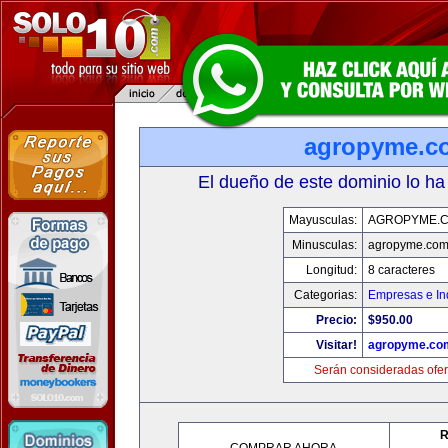
agropyme.c
El dueño de este dominio lo ha
Mayusculas:
AGROPYME.
Minusculas:
agropyme.co
Longitud:
8 caracteres
Categorias:
Empresas e In
Precio:
$950.00
Visitar!
agropyme.co
Serán consideradas ofer
R