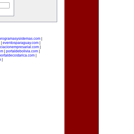
programasysistemas.com
|
|
eventosparaguay.com
|
ciacionempresarial.com
|
om
|
portaldebolivia.com
|
portaldecostarica.com
|
m
|