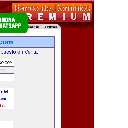
.com
 puesto en Venta
DO.COM
com
ferta!
.com
tas