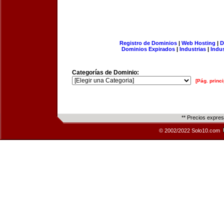
Registro de Dominios
|
Web Hosting
|
D
Dominios Expirados
|
Industrias
|
Indu
Categorías de Dominio:
[Pág. princi
** Precios expre
© 2002/2022 Solo10.com