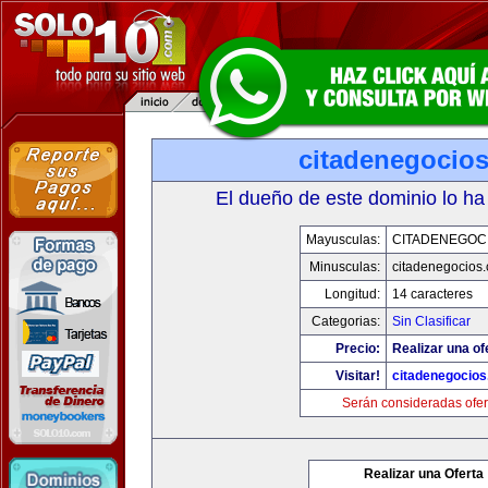
citadenegocio
El dueño de este dominio lo ha
Mayusculas:
CITADENEGOC
Minusculas:
citadenegocios
Longitud:
14 caracteres
Categorias:
Sin Clasificar
Precio:
Realizar una of
Visitar!
citadenegocio
Serán consideradas ofer
Realizar una Oferta