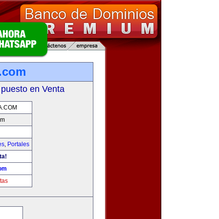
a.com
 puesto en Venta
A.COM
om
es
,
Portales
ta!
com
tas