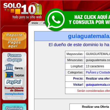
guiaguatemal
El dueño de este dominio lo ha
Mayusculas:
GUIAGUATEMAL
Minusculas:
guiaguatemala.c
Longitud:
13 caracteres
Categorias:
PaÃ­ses y Ciudad
Precio:
Realizar una ofer
Visitar!
guiaguatemala.
Serán consideradas ofer
Realizar una Oferta