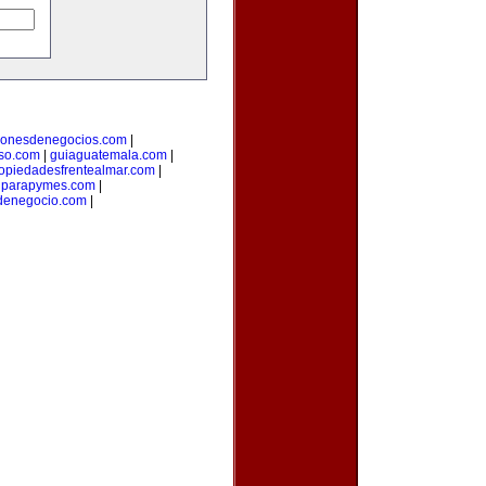
cionesdenegocios.com
|
oso.com
|
guiaguatemala.com
|
opiedadesfrentealmar.com
|
onparapymes.com
|
denegocio.com
|