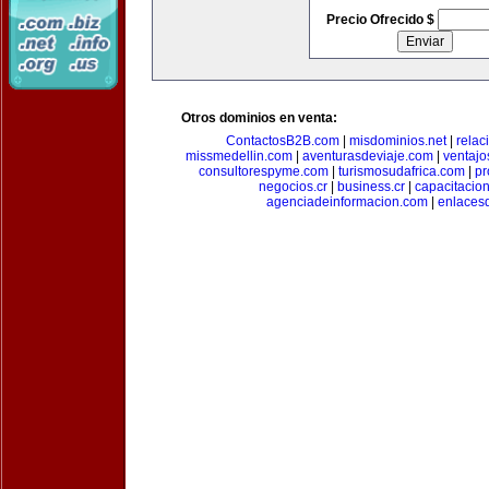
Precio Ofrecido $
Otros dominios en venta:
ContactosB2B.com
|
misdominios.net
|
rela
missmedellin.com
|
aventurasdeviaje.com
|
ventaj
consultorespyme.com
|
turismosudafrica.com
|
pr
negocios.cr
|
business.cr
|
capacitaci
agenciadeinformacion.com
|
enlaces