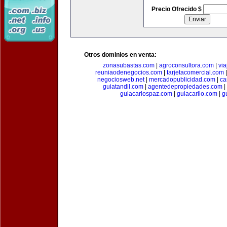
Precio Ofrecido $
Otros dominios en venta:
zonasubastas.com
|
agroconsultora.com
|
vi
reuniaodenegocios.com
|
tarjetacomercial.com
negociosweb.net
|
mercadopublicidad.com
|
ca
guiatandil.com
|
agentedepropiedades.com
|
guiacarlospaz.com
|
guiacarilo.com
|
g