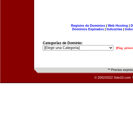
Registro de Dominios
|
Web Hosting
|
D
Dominios Expirados
|
Industrias
|
Indu
Categorías de Dominio:
[Pág. princi
** Precios expre
© 2002/2022 Solo10.com