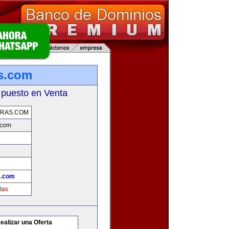
s.com
 puesto en Venta
ERAS.COM
.com
s.com
tas
ealizar una Oferta