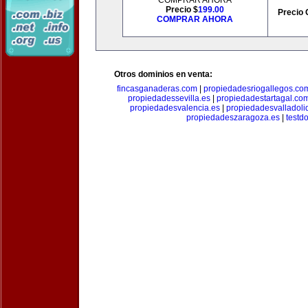
COMPRAR AHORA
Precio $
199.00
Precio 
COMPRAR AHORA
Otros dominios en venta:
fincasganaderas.com
|
propiedadesriogallegos.co
propiedadessevilla.es
|
propiedadestartagal.co
propiedadesvalencia.es
|
propiedadesvalladoli
propiedadeszaragoza.es
|
testd