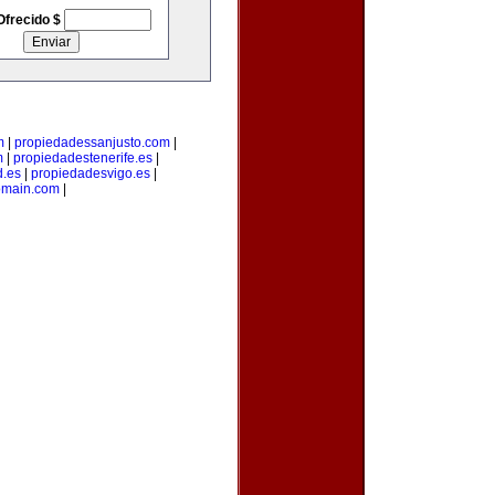
Ofrecido $
m
|
propiedadessanjusto.com
|
m
|
propiedadestenerife.es
|
d.es
|
propiedadesvigo.es
|
omain.com
|