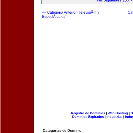
Ver Siguientes 150 >
<< Categoria Anterior (TelevisiÃ³n y
Cat
EspectÃ¡culos)
Registro de Dominios
|
Web Hosting
|
D
Dominios Expirados
|
Industrias
|
Indu
Categorías de Dominio: