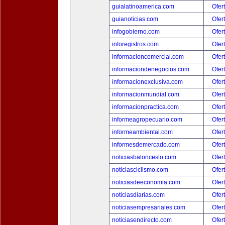
guialatinoamerica.com
Ofer
guianoticias.com
Ofer
infogobierno.com
Ofer
inforegistros.com
Ofer
informacioncomercial.com
Ofer
informaciondenegocios.com
Ofer
informacionexclusiva.com
Ofer
informacionmundial.com
Ofer
informacionpractica.com
Ofer
informeagropecuario.com
Ofer
informeambiental.com
Ofer
informesdemercado.com
Ofer
noticiasbaloncesto.com
Ofer
noticiasciclismo.com
Ofer
noticiasdeeconomia.com
Ofer
noticiasdiarias.com
Ofer
noticiasempresariales.com
Ofer
noticiasendirecto.com
Ofer