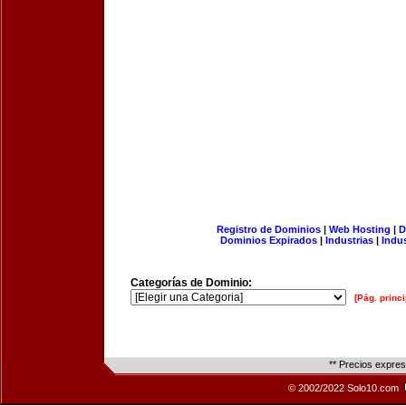
Registro de Dominios
|
Web Hosting
|
D
Dominios Expirados
|
Industrias
|
Indu
Categorías de Dominio:
[Pág. princi
** Precios expre
© 2002/2022 Solo10.com