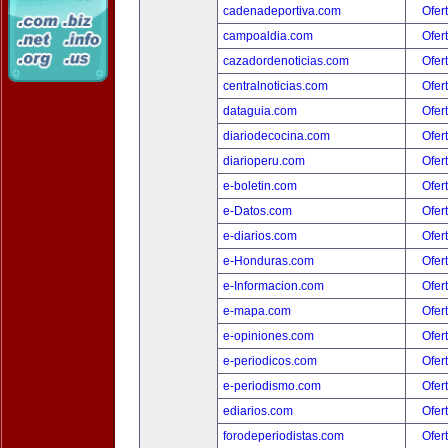
cadenadeportiva.com
Ofer
campoaldia.com
Ofer
cazadordenoticias.com
Ofer
centralnoticias.com
Ofer
dataguia.com
Ofer
diariodecocina.com
Ofer
diarioperu.com
Ofer
e-boletin.com
Ofer
e-Datos.com
Ofer
e-diarios.com
Ofer
e-Honduras.com
Ofer
e-Informacion.com
Ofer
e-mapa.com
Ofer
e-opiniones.com
Ofer
e-periodicos.com
Ofer
e-periodismo.com
Ofer
ediarios.com
Ofer
forodeperiodistas.com
Ofer