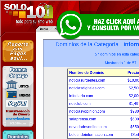
Dominios de la Categoría -
Infor
57 dominios en esta categ
Mostrando 1 de 57
Nombre de Dominio
Precio
noticiasurgentes.com
$10,0
noticiasdigitales.com
$2,50
infodiario.com
$2,00
noticlub.com
$1,49
noticiasyopinion.com
$980
salaprensa.com
$600
novedadesonline.com
$550
boletindeinformacion.com
Ofer