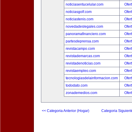
noticiasentucelular.com
Ofer
noticiasgolf.com
Ofer
noticiastenis.com
Ofer
novedadeslegales.com
Ofer
panoramafinanciero.com
Ofer
partesdeprensa.com
Ofer
revistacampo.com
Ofer
revistademarcas.com
Ofer
revistadenoticias.com
Ofer
revistaempleo.com
Ofer
tecnologiasdelainformacion.com
Ofer
tododato.com
Ofer
zonademedios.com
Ofer
<< Categoria Anterior (Hogar)
Categoria Siguient