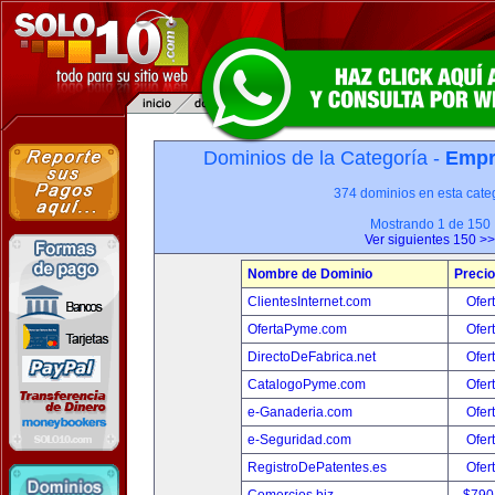
Dominios de la Categoría -
Empr
374 dominios en esta categ
Mostrando 1 de 150
Ver siguientes 150 >>
Nombre de Dominio
Precio
ClientesInternet.com
Ofer
OfertaPyme.com
Ofer
DirectoDeFabrica.net
Ofer
CatalogoPyme.com
Ofer
e-Ganaderia.com
Ofer
e-Seguridad.com
Ofer
RegistroDePatentes.es
Ofer