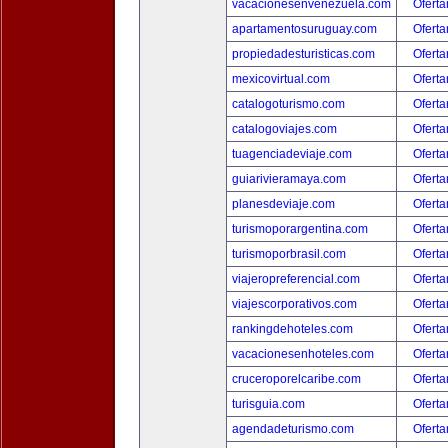
vacacionesenvenezuela.com
Oferta
apartamentosuruguay.com
Oferta
propiedadesturisticas.com
Oferta
mexicovirtual.com
Oferta
catalogoturismo.com
Oferta
catalogoviajes.com
Oferta
tuagenciadeviaje.com
Oferta
guiarivieramaya.com
Oferta
planesdeviaje.com
Oferta
turismoporargentina.com
Oferta
turismoporbrasil.com
Oferta
viajeropreferencial.com
Oferta
viajescorporativos.com
Oferta
rankingdehoteles.com
Oferta
vacacionesenhoteles.com
Oferta
cruceroporelcaribe.com
Oferta
turisguia.com
Oferta
agendadeturismo.com
Oferta