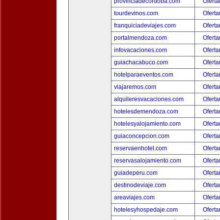
provinciadecordoba.com
Oferta
tourdevinos.com
Oferta
franquiciadeviajes.com
Oferta
portalmendoza.com
Oferta
infovacaciones.com
Oferta
guiachacabuco.com
Oferta
hotelparaeventos.com
Oferta
viajaremos.com
Oferta
alquileresvacaciones.com
Oferta
hotelesdemendoza.com
Oferta
hotelesyalojamiento.com
Oferta
guiaconcepcion.com
Oferta
reservaenhotel.com
Oferta
reservasalojamiento.com
Oferta
guiadeperu.com
Oferta
destinodeviaje.com
Oferta
areaviajes.com
Oferta
hotelesyhospedaje.com
Oferta