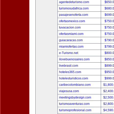
agentedeturismo.com
$650.
turismosudafrica.com
$680.
pasajesenoferta.com
$699.
ofertasmexico.com
$750.
tuvacacion.com
$750.
ofertasmiami.com
$750.
guiacaracas.com
$790.
miamiofertas.com
$799.
e-Turismo.net
$800.
ilovebuenosaires.com
$850.
livebrasil.com
$899.
hoteles365.com
$950.
hotelesturisticos.com
$999.
caribecolombiano.com
$1,800
viajesusa.com
$2,400
meetingsbydesign.com
$2,500
turismoaventuras.com
$2,800
turismoprofesional.com
$4,590