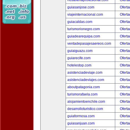
hosteleriaprofesional.com
Oferta
guiasanjose.com
Oferta
viajeinternacional.com
Oferta
guiacaldas.com
Oferta
turismorionegro.com
Oferta
guiadearequipa.com
Oferta
ventadepasajesaereos.com
Oferta
guiaiguazu.com
Oferta
guiarecife.com
Oferta
hotelestop.com
Oferta
asistenciadeviaje.com
Oferta
asistenciadeviajes.com
Oferta
aboutpatagonia.com
Oferta
turismorafaela.com
Oferta
alojamientoenchile.com
Oferta
desarrolloturistico.com
Oferta
guiaformosa.com
Oferta
guiasanjuan.com
Oferta