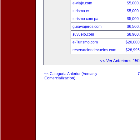
e-viaje.com
$5,000
turismo.cr
$5,000
turismo.com.pa
$5,000
guiaviajeros.com
$6,500
suvuelo.com
$8,900
e-Turismo.com
$20,000
reservaciondevuelos.com
$28,995
<< Ver Anteriores 150
<< Categoria Anterior (Ventas y
C
Comercializacion)