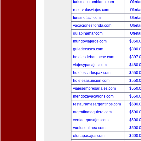
turismocolombiano.com
Oferta
reservatusviajes.com
Oferta
turismofacil.com
Oferta
vacacionesflorida.com
Oferta
guiapinamar.com
Oferta
mundoviajeros.com
$350.
guiadecusco.com
$380.
hotelesdebariloche.com
$397.
viajesypasajes.com
$480.
hotelescarlospaz.com
$550.
hotelesasuncion.com
$550.
viajesempresariales.com
$550.
mendozavacations.com
$550.
restaurantesargentinos.com
$580.
argentinatequiero.com
$590.
ventadepasajes.com
$600.
vuelosenlinea.com
$600.
ofertapasajes.com
$600.