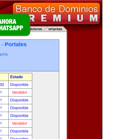
 -
Portales
oría.
Estado
.00
Disponible
r!
Vendido!
r!
Disponible
r!
Disponible
r!
Disponible
r!
Vendido!
r!
Disponible